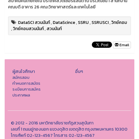
สมาคมคนไทยทิชิโน ประเทศสวิตเซอร์แลนด์ ณ บริเวณชั้น 1 สำนักงาน
คณบดี อาคาร 26 คณะวิทยาศาสตร์และเทคโนโลยี
DataSCI สวนนันท์
,
DataScince
,
SSRU
,
SSRUSCI
,
วิทย์คอม
,
วิทย์คอมสวนนันท์
,
สวนนันท์
Email
ผู้สนใจศึกษา
อื่นๆ
สมัครสอบ
กำหนดการสมัตร
ระเบียบการสมัคร
ประกาศผล
© 2012 - 2016 มหาวิทยาลัยราชภัฏสวนสุนันทา
เลขที่ 1 ถนนอู่ทองนอก แขวงดุสิต เขตดุสิต กรุงเทพมหานคร 10300
โทรศัพท์ 02-123-4567 โทรสาร 02-123-4567